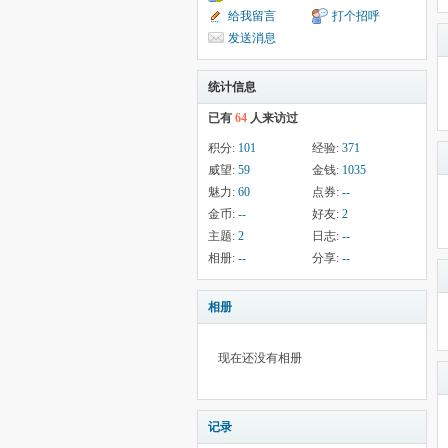
给我留言
打个招呼
发送消息
统计信息
已有
64
人来访过
积分:
101
经验:
371
威望:
59
金钱:
1035
魅力:
60
点券:
--
金币:
--
好友:
2
主题:
2
日志:
--
相册:
--
分享:
--
相册
现在还没有相册
记录