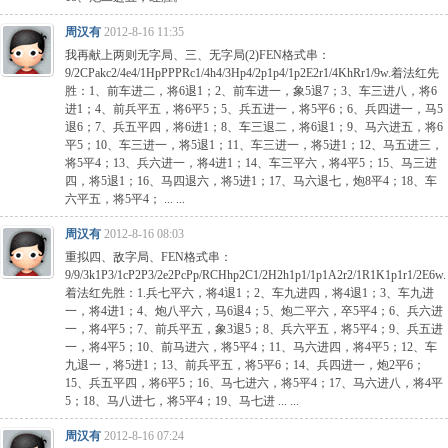
周汉有
2012-8-16 11:35
我再献上两则无字局、三、无字局(2)FEN格式串：
9/2CPakc2/4e4/1HpPPPRc1/4h4/3Hp4/2p1p4/1p2E2r1/4KhRr1/9w.着法红先
胜：1、前车进二，将6退1；2、前车进一，象5退7；3、车三进八，将6
进1；4、前兵平五，将6平5；5、兵五进一，将5平6；6、兵四进一，马5
退6；7、兵五平四，将6进1；8、车三退二，将6退1；9、马六进五，将6
平5；10、车三进一，将5退1；11、车三进一，将5进1；12、马五进三，
将5平4；13、兵六进一，将4进1；14、车三平六，将4平5；15、马三进
四，将5退1；16、马四退六，将5进1；17、马六退七，炮8平4；18、车
六平五，将5平4； ... ...
周汉有
2012-8-16 08:03
重拟四、敌字局、FEN格式串：
9/9/3k1P3/1cP2P3/2e2PcPp/RCHhp2C1/2H2h1p1/1p1A2r2/1R1K1p1r1/2E6w.
着法红先胜：1.兵七平六，将4退1；2、车九进四，将4退1；3、车九进
一，将4进1；4、炮八平六，马6退4；5、炮二平六，卒5平4；6、兵六进
一，将4平5；7、前兵平五，象3退5；8、兵六平五，将5平4；9、兵五进
一，将4平5；10、前马进六，将5平4；11、马六进四，将4平5；12、车
九退一，将5进1；13、前兵平五，将5平6；14、兵四进一，炮2平6；
15、兵五平四，将6平5；16、马七进六，将5平4；17、马六进八，将4平
5；18、马八进七，将5平4；19、马七进 ... ...
周汉有
2012-8-16 07:24