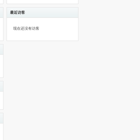
最近访客
现在还没有访客