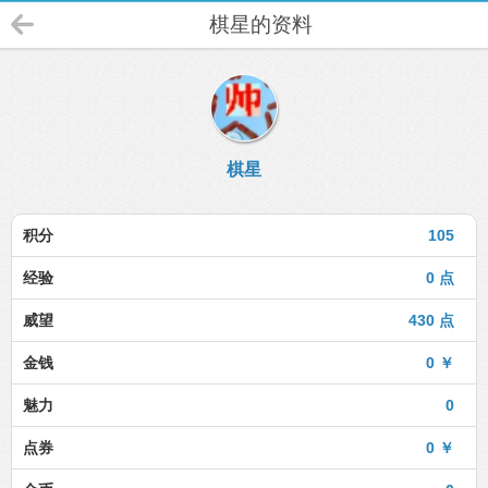
棋星的资料
棋星
积分
105
经验
0 点
威望
430 点
金钱
0 ￥
魅力
0
点券
0 ￥