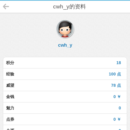
cwh_y的资料
cwh_y
积分
18
经验
100 点
威望
78 点
金钱
0 ￥
魅力
0
点券
0 ￥