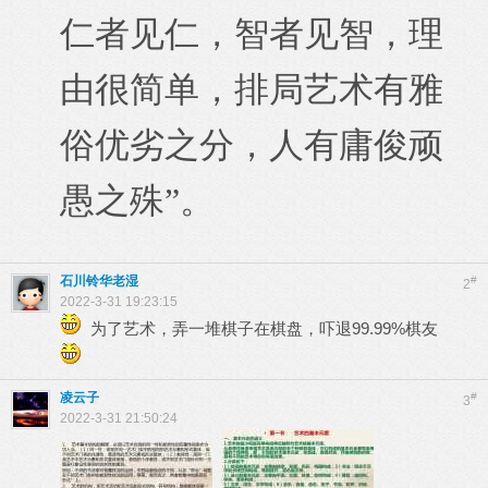
仁者见仁，智者见智，理
由很简单，排局艺术有雅
俗优劣之分，人有庸俊顽
愚之殊”。
石川铃华老湿
#
2
2022-3-31 19:23:15
为了艺术，弄一堆棋子在棋盘，吓退99.99%棋友
凌云子
#
3
2022-3-31 21:50:24