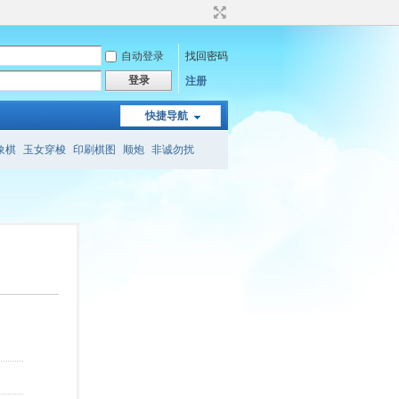
自动登录
找回密码
登录
注册
快捷导航
象棋
玉女穿梭
印刷棋图
顺炮
非诚勿扰
象棋
会心斋
象棋旁门左道
三兵连营