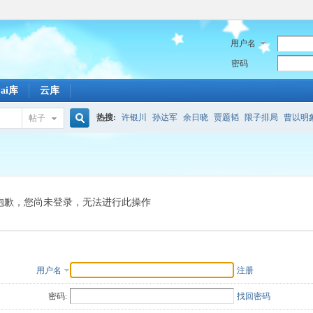
用户名
密码
Pai库
云库
热搜:
许银川
孙达军
余日晓
贾题韬
限子排局
曹以明
帖子
搜
百度
引擎
潋滟
敖日西
珍珑棋局原局
马陷污泥
包头
索
抱歉，您尚未登录，无法进行此操作
用户名
注册
密码:
找回密码