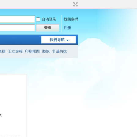
自动登录
找回密码
登录
注册
快捷导航
象棋
玉女穿梭
印刷棋图
顺炮
非诚勿扰
象棋
会心斋
象棋旁门左道
三兵连营
5