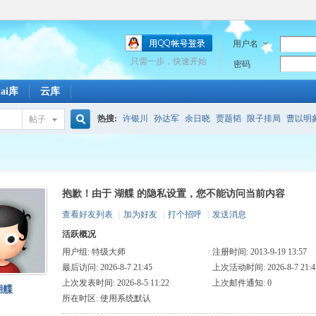
用户名
只需一步，快速开始
密码
Pai库
云库
热搜:
许银川
孙达军
余日晓
贾题韬
限子排局
曹以明
帖子
搜
百度
引擎
潋滟
敖日西
珍珑棋局原局
马陷污泥
包头
抱歉！由于 湖艓 的隐私设置，您不能访问当前内容
索
查看好友列表
|
加为好友
|
打个招呼
|
发送消息
活跃概况
用户组:
特级大师
注册时间: 2013-9-19 13:57
最后访问: 2026-8-7 21:45
上次活动时间: 2026-8-7 21:4
上次发表时间: 2026-8-5 11:22
上次邮件通知: 0
湖艓
所在时区: 使用系统默认