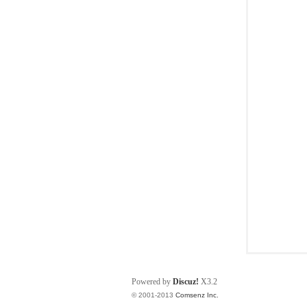
工
象
Powered by
Discuz!
X3.2
© 2001-2013
Comsenz Inc.
棋