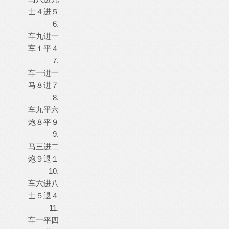
士４进５
6.
车九进一
车１平４
7.
车一进一
马８进７
8.
车九平六
炮８平９
9.
马三进二
炮９退１
10.
车六进八
士５退４
11.
车一平四