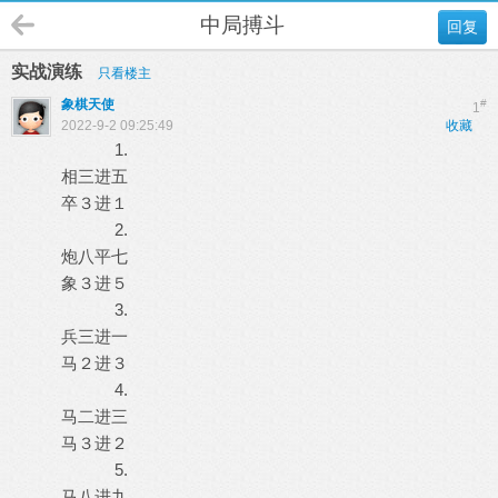
中局搏斗
回复
实战演练
只看楼主
象棋天使
#
1
2022-9-2 09:25:49
收藏
1.
相三进五
卒３进１
2.
炮八平七
象３进５
3.
兵三进一
马２进３
4.
马二进三
马３进２
5.
马八进九