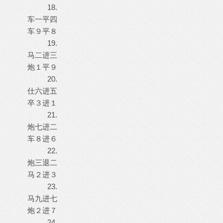
18.
车一平四
车９平８
19.
马二进三
炮１平９
20.
仕六进五
卒３进１
21.
炮七进二
车８进６
22.
炮三退二
马２进３
23.
马九进七
炮２进７
24.