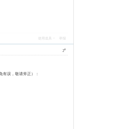
使用道具
举报
#
2
免有误，敬请斧正）：