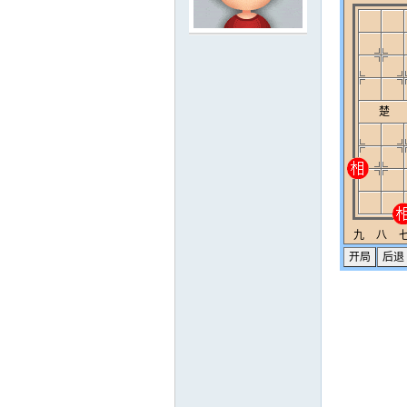
工
象
棋