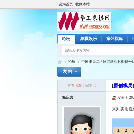
设为首页
收藏本站
论坛
象棋娱乐
东萍棋库
论坛
中国排局网络研究基地 [QQ群号码：2
[
原创棋局
]
查看:
638
|
回复:
1
华
»
›
杨启忠
发表于 2026-
来则实用性