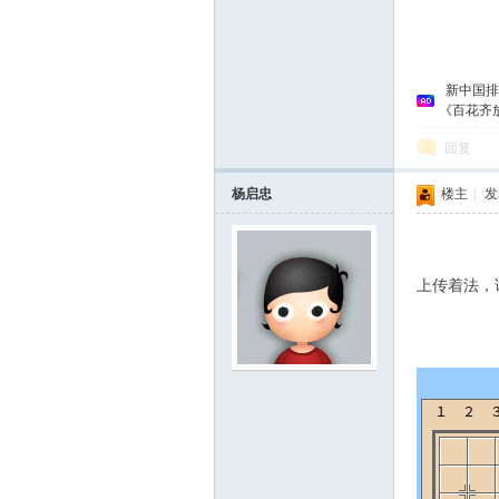
新中国排
《百花齐
回复
杨启忠
楼主
|
发表
论
上传着法，
坛