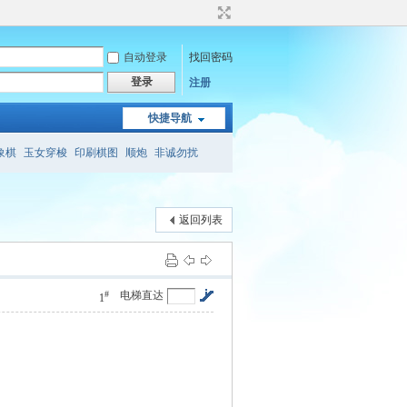
自动登录
找回密码
登录
注册
快捷导航
象棋
玉女穿梭
印刷棋图
顺炮
非诚勿扰
象棋
会心斋
象棋旁门左道
三兵连营
返回列表
#
电梯直达
1