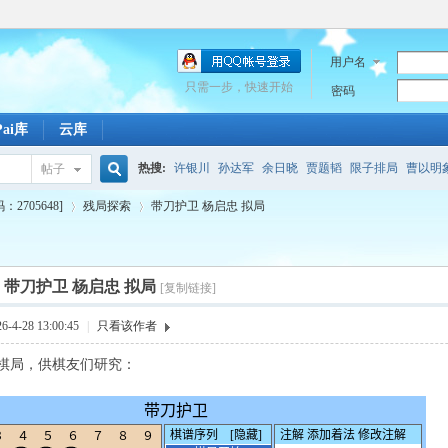
用户名
只需一步，快速开始
密码
Pai库
云库
热搜:
许银川
孙达军
余日晓
贾题韬
限子排局
曹以明
帖子
搜
705648]
残局探索
带刀护卫 杨启忠 拟局
百度
引擎
潋滟
敖日西
珍珑棋局原局
马陷污泥
包头
索
带刀护卫 杨启忠 拟局
[复制链接]
›
›
4-28 13:00:45
|
只看该作者
棋局，供棋友们研究：