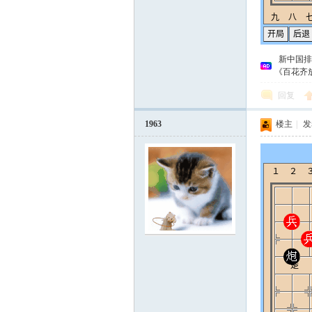
新中国排
《百花齐
回复
1963
楼主
|
发表