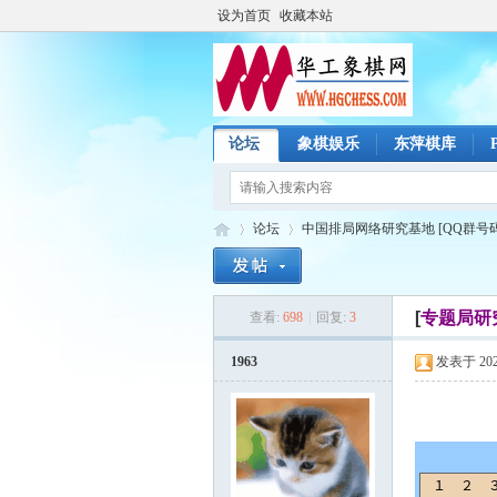
设为首页
收藏本站
论坛
象棋娱乐
东萍棋库
论坛
中国排局网络研究基地 [QQ群号码：2
[
专题局研
查看:
698
|
回复:
3
华
»
›
1963
发表于 2026-