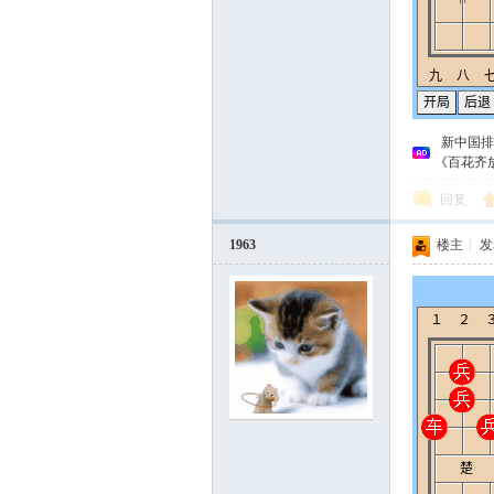
新中国排
《百花齐
回复
1963
楼主
|
发表