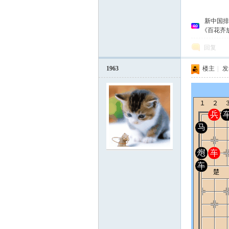
新中国排
《百花齐
回复
1963
楼主
|
发表
论
坛