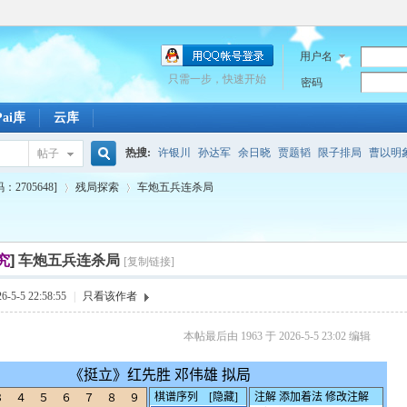
用户名
只需一步，快速开始
密码
Pai库
云库
热搜:
许银川
孙达军
余日晓
贾题韬
限子排局
曹以明
帖子
搜
705648]
残局探索
车炮五兵连杀局
百度
引擎
潋滟
敖日西
珍珑棋局原局
马陷污泥
包头
索
究
]
车炮五兵连杀局
[复制链接]
›
›
5-5 22:58:55
|
只看该作者
本帖最后由 1963 于 2026-5-5 23:02 编辑