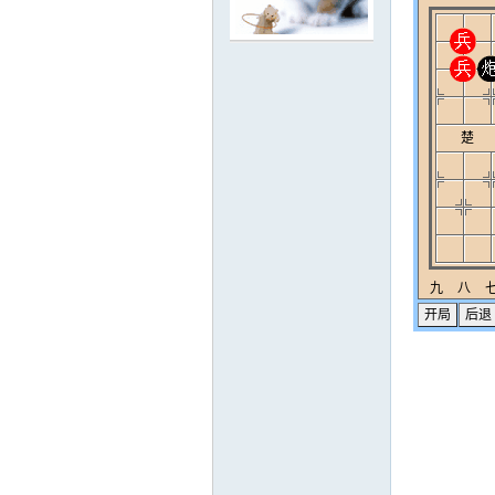
工
象
棋