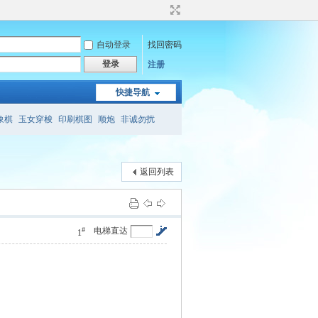
自动登录
找回密码
登录
注册
快捷导航
象棋
玉女穿梭
印刷棋图
顺炮
非诚勿扰
象棋
会心斋
象棋旁门左道
三兵连营
返回列表
#
电梯直达
1